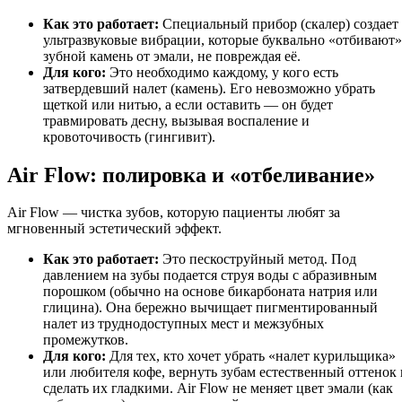
Как это работает:
Специальный прибор (скалер) создает
ультразвуковые вибрации, которые буквально «отбивают»
зубной камень от эмали, не повреждая её.
Для кого:
Это необходимо каждому, у кого есть
затвердевший налет (камень). Его невозможно убрать
щеткой или нитью, а если оставить — он будет
травмировать десну, вызывая воспаление и
кровоточивость (гингивит).
Air Flow: полировка и «отбеливание»
Air Flow — чистка зубов, которую пациенты любят за
мгновенный эстетический эффект.
Как это работает:
Это пескоструйный метод. Под
давлением на зубы подается струя воды с абразивным
порошком (обычно на основе бикарбоната натрия или
глицина). Она бережно вычищает пигментированный
налет из труднодоступных мест и межзубных
промежутков.
Для кого:
Для тех, кто хочет убрать «налет курильщика»
или любителя кофе, вернуть зубам естественный оттенок 
сделать их гладкими. Air Flow не меняет цвет эмали (как