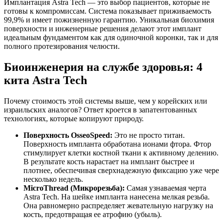
Имплантация Astra Tech — это выбор пациентов, которые не
готовы к компромиссам. Система показывает приживаемость
99,9% и имеет пожизненную гарантию. Уникальная биохимия
поверхности и инженерные решения делают этот имплант
идеальным фундаментом как для одиночной коронки, так и для
полного протезирования челюсти.
Биоинженерия на службе здоровья: 4
кита Astra Tech
Почему стоимость этой системы выше, чем у корейских или
израильских аналогов? Ответ кроется в запатентованных
технологиях, которые копируют природу.
Поверхность OsseoSpeed:
Это не просто титан.
Поверхность импланта обработана ионами фтора. Фтор
стимулирует клетки костной ткани к активному делению.
В результате кость нарастает на имплант быстрее и
плотнее, обеспечивая сверхнадежную фиксацию уже чере
несколько недель.
MicroThread (Микрорезьба):
Самая узнаваемая черта
Astra Tech. На шейке импланта нанесена мелкая резьба.
Она равномерно распределяет жевательную нагрузку на
кость, предотвращая ее атрофию (убыль).