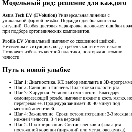
Модельный ряд: решение для каждого
Astra Tech EV (EVolution)
Универсальная линейка с
уникальной формой резьбы. Подходит для большинства
ситуаций. Особая цветовая маркировка исключает ошибки врач
при подборе ортопедических компонентов.
Profile EV
Уникальный имплант со скошенной шейкой.
Незаменим в ситуациях, когда гребень кости имеет наклон.
Позволяет избежать костной пластики, повторяя анатомию
челюсти.
Путь к новой улыбке
Шаг 1: Диагностика. КТ, выбор импланта в 3D-программе
Шаг 2: Санация и Гигиена. Подготовка полости рта.
Шаг 3: Хирургия. Установка имплантата. Благодаря
самонарезающей резьбе, имплант входит в кость мягко, не
перегревая ее. Процедура занимает 30-40 минут под
местной анестезией.
Шаг 4: Заживление. Сроки остеоинтеграции: 2-3 месяца н
нижней челюсти, 3-4 на верхней.
Шаг 5: Протезирование. Снятие слепков и фиксация
постоянной коронки (цирконий или металлокерамика).