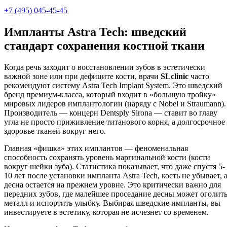
+7 (495) 045-45-45
Импланты Astra Tech: шведский
стандарт сохранения костной ткани
Когда речь заходит о восстановлении зубов в эстетически
важной зоне или при дефиците кости, врачи
SLclinic
часто
рекомендуют систему Astra Tech Implant System. Это шведский
бренд премиум-класса, который входит в «большую тройку»
мировых лидеров имплантологии (наряду с Nobel и Straumann).
Производитель — концерн Dentsply Sirona — ставит во главу
угла не просто приживление титанового корня, а долгосрочное
здоровье тканей вокруг него.
Главная «фишка» этих имплантов — феноменальная
способность сохранять уровень маргинальной кости (кости
вокруг шейки зуба). Статистика показывает, что даже спустя 5-
10 лет после установки импланта Astra Tech, кость не убывает, 
десна остается на прежнем уровне. Это критически важно для
передних зубов, где малейшее проседание десны может оголит
металл и испортить улыбку. Выбирая шведские импланты, вы
инвестируете в эстетику, которая не исчезнет со временем.