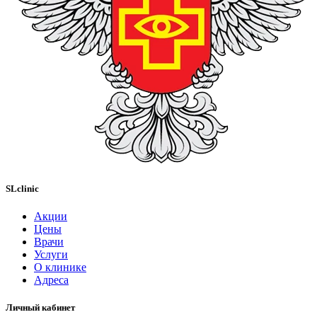
SLclinic
Акции
Цены
Врачи
Услуги
О клинике
Адреса
Личный кабинет