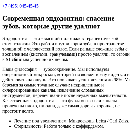
+7 (495) 045-45-45
Современная эндодонтия: спасение
зубов, которые другие удаляют
Эндодонтия — это «высший пилотаж» в терапевтической
стоматологии. Это работа внутри корня зуба, в пространстве
толщиной с человеческий волос. Если раньше сложные зубы с
воспалением (кистами, гранулемами) просто удаляли, то сегодн
в
SLclinic
мы успешно их лечим.
Наша философия — зубосохранение. Мы используем
операционный микроскоп, который позволяет врачу видеть, а н
действовать на ощупь. Это повышает успех лечения до 98%. М
беремся за самые трудные случаи: искривленные и
склерозированные каналы, извлечение сломанных
инструментов, перелечивание после неудачных вмешательств.
Качественная эндодонтия — это фундамент: если каналы
пролечены плохо, ни одна, даже самая дорогая коронка, не
простоит долго.
Лечение под увеличением: Микроскопы Leica / Carl Zeiss.
Стерильность: Работа только с коффердамом.