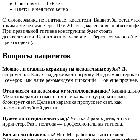
Срок службы: 15+ лет
Цвет: Не меняется вечно
Стеклокерамика не впитывает красители. Ваши зубы останутся
такими же белыми через 10 и 20 лет, даже если вы любите кофе
При правильной гигиене конструкция будет стоять
десятилетиями. Единственное условие — беречь от ударов (не
грызть орехи).
Вопросы пациентов
Можно ли ставить керамику на жевательные зубы?
Да,
современная E-max выдерживает нагрузку. Но для «шестерок» 
«семерок» мы чаще рекомендуем цирконий — он еще прочнее.
Отличается ли керамика от металлокерамики?
Кардинально
Металлокерамика имеет темный каркас внутри, который
блокирует свет. Цельная керамика пропускает свет, как
настоящий зубной дентин.
Нужен ли специальный уход?
Чистка 2 раза в день, нить и
ирригатор. Раз в полгода — профессиональная гигиена.
Больно ли обтачивать?
Нет. Мы работаем с анестезией.