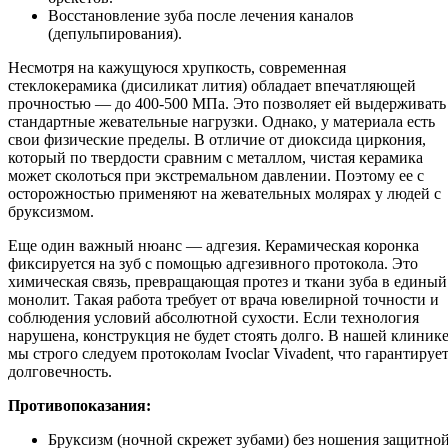
Восстановление зуба после лечения каналов
(депульпирования).
Несмотря на кажущуюся хрупкость, современная
стеклокерамика (дисиликат лития) обладает впечатляющей
прочностью — до 400-500 МПа. Это позволяет ей выдерживать
стандартные жевательные нагрузки. Однако, у материала есть
свои физические пределы. В отличие от диоксида циркония,
который по твердости сравним с металлом, чистая керамика
может сколоться при экстремальном давлении. Поэтому ее с
осторожностью применяют на жевательных молярах у людей с
бруксизмом.
Еще один важный нюанс — адгезия. Керамическая коронка
фиксируется на зуб с помощью адгезивного протокола. Это
химическая связь, превращающая протез и ткани зуба в единый
монолит. Такая работа требует от врача ювелирной точности и
соблюдения условий абсолютной сухости. Если технология
нарушена, конструкция не будет стоять долго. В нашей клиник
мы строго следуем протоколам Ivoclar Vivadent, что гарантируе
долговечность.
Противопоказания:
Бруксизм (ночной скрежет зубами) без ношения защитно