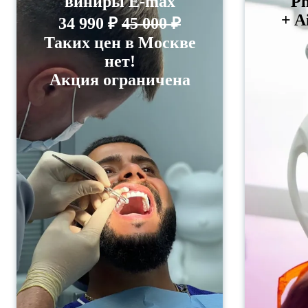
виниры E-max
Ph
+ A
34 990 ₽
45 000 ₽
Таких цен в Москве
нет!
Акция ограничена