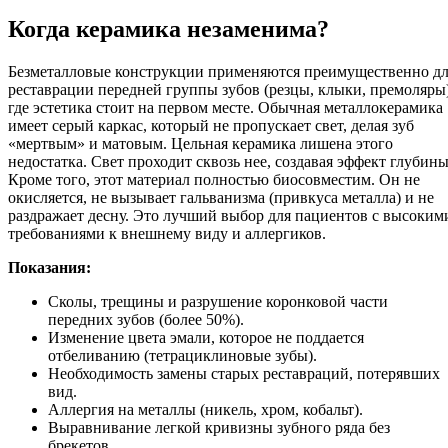
Когда керамика незаменима?
Безметалловые конструкции применяются преимущественно д
реставрации передней группы зубов (резцы, клыки, премоляры)
где эстетика стоит на первом месте. Обычная металлокерамика
имеет серый каркас, который не пропускает свет, делая зуб
«мертвым» и матовым. Цельная керамика лишена этого
недостатка. Свет проходит сквозь нее, создавая эффект глубины
Кроме того, этот материал полностью биосовместим. Он не
окисляется, не вызывает гальванизма (привкуса металла) и не
раздражает десну. Это лучший выбор для пациентов с высоким
требованиями к внешнему виду и аллергиков.
Показания:
Сколы, трещины и разрушение коронковой части
передних зубов (более 50%).
Изменение цвета эмали, которое не поддается
отбеливанию (тетрациклиновые зубы).
Необходимость замены старых реставраций, потерявших
вид.
Аллергия на металлы (никель, хром, кобальт).
Выравнивание легкой кривизны зубного ряда без
брекетов.