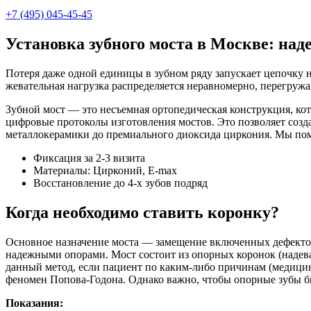
+7 (495) 045-45-45
Установка зубного моста в Москве: над
Потеря даже одной единицы в зубном ряду запускает цепочку 
жевательная нагрузка распределяется неравномерно, перегружа
Зубной мост — это несъемная ортопедическая конструкция, ко
цифровые протоколы изготовления мостов. Это позволяет созд
металлокерамики до премиального диоксида циркония. Мы пом
Фиксация за 2-3 визита
Материалы: Цирконий, E-max
Восстановление до 4-х зубов подряд
Когда необходимо ставить коронку?
Основное назначение моста — замещение включенных дефектов 
надежными опорами. Мост состоит из опорных коронок (надева
данный метод, если пациент по каким-либо причинам (медицин
феномен Попова-Годона. Однако важно, чтобы опорные зубы бы
Показания: