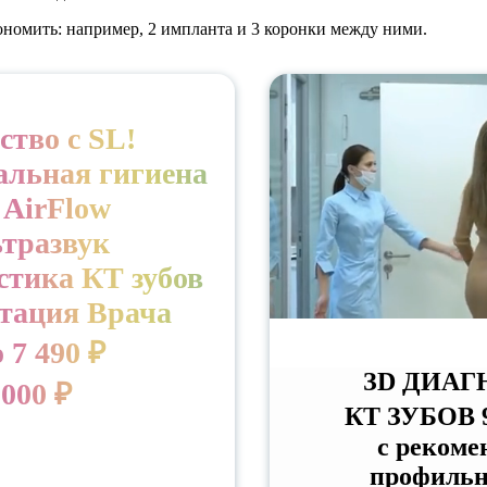
ономить: например, 2 импланта и 3 коронки между ними.
ство с SL!
альная гигиена
 AirFlow
ьтразвук
стика КТ зубов
ьтация Врача
 7 490 ₽
ЗD ДИАГ
 000 ₽
КТ ЗУБОВ 
с рекоме
профильн