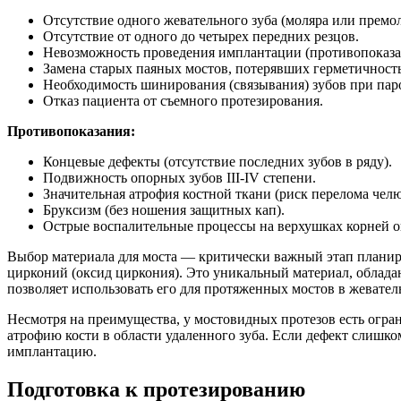
Отсутствие одного жевательного зуба (моляра или премол
Отсутствие от одного до четырех передних резцов.
Невозможность проведения имплантации (противопоказа
Замена старых паяных мостов, потерявших герметичность
Необходимость шинирования (связывания) зубов при паро
Отказ пациента от съемного протезирования.
Противопоказания:
Концевые дефекты (отсутствие последних зубов в ряду).
Подвижность опорных зубов III-IV степени.
Значительная атрофия костной ткани (риск перелома челю
Бруксизм (без ношения защитных кап).
Острые воспалительные процессы на верхушках корней о
Выбор материала для моста — критически важный этап планир
цирконий (оксид циркония). Это уникальный материал, облад
позволяет использовать его для протяженных мостов в жевател
Несмотря на преимущества, у мостовидных протезов есть огра
атрофию кости в области удаленного зуба. Если дефект слишк
имплантацию.
Подготовка к протезированию