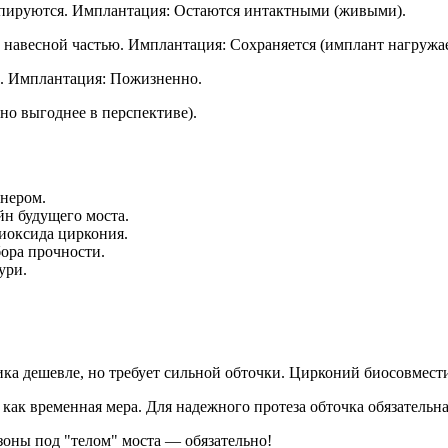
ьпируются. Имплантация: Остаются интактными (живыми).
 навесной частью. Имплантация: Сохраняется (имплант нагружае
р). Имплантация: Пожизненно.
но выгоднее в перспективе).
нером.
йн будущего моста.
диоксида циркония.
бора прочности.
ури.
а дешевле, но требует сильной обточки. Цирконий биосовмести
как временная мера. Для надежного протеза обточка обязательна
оны под "телом" моста — обязательно!