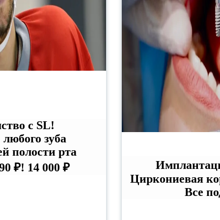
ство с SL!
 любого зуба
ей полости рта
Имплантация
990 ₽!
14 000 ₽
Циркониевая кор
Все по