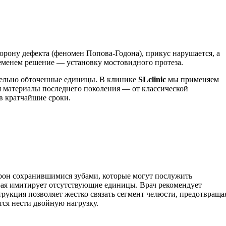
орону дефекта (феномен Попова-Годона), прикус нарушается, а
ременем решение — установку мостовидного протеза.
ительно обточенные единицы. В клинике
SLclinic
мы применяем
я материалы последнего поколения — от классической
в кратчайшие сроки.
орон сохранившимися зубами, которые могут послужить
орая имитирует отсутствующие единицы. Врач рекомендует
укция позволяет жестко связать сегмент челюсти, предотвраща
ся нести двойную нагрузку.