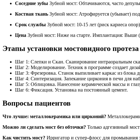
Соседние зубы
Зубной мост: Обтачиваются, часто депул
Костная ткань
Зубной мост: Атрофируется (убывает) под
Срок службы
Зубной мост: 10-15 лет (риск кариеса опо
Цена
Зубной мост: Ниже на старте. Имплантация: Выше (
Этапы установки мостовидного протеза
Шаг 1: Слепки и Скан. Сканирование интраоральным ска
Шаг 2: Моделирование. Техник в программе создает диза
Шаг 3: Фрезеровка. Станок выпиливает каркас из блока 
Шаг 4: Синтеризация. Запекание циркония в печи для на
Шаг 5: Облицовка. Нанесение керамической массы и глаз
Шаг 6: Фиксация. Установка на постоянный цемент.
Вопросы пациентов
Что лучше: металлокерамика или цирконий?
Металлокерамик
Можно ли сделать мост без обточки?
Только адгезивный мост 
Как чистить мост?
Ирригатор и супер-флосс для промывания з