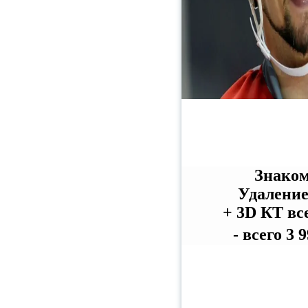
Знаком
Удаление
+ 3D КТ вс
- всего 3 