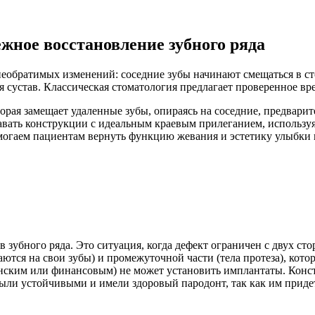
ежное восстановление зубного ряда
необратимых изменений: соседние зубы начинают смещаться в ст
я сустав. Классическая стоматология предлагает проверенное в
торая замещает удаленные зубы, опираясь на соседние, предвар
авать конструкции с идеальным краевым прилеганием, использу
огаем пациентам вернуть функцию жевания и эстетику улыбки 
зубного ряда. Это ситуация, когда дефект ограничен с двух ст
ются на свои зубы) и промежуточной части (тела протеза), кот
ским или финансовым) не может установить имплантаты. Констр
ли устойчивыми и имели здоровый пародонт, так как им придет