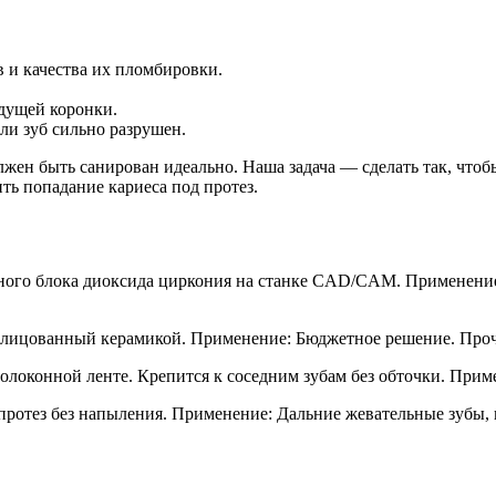
 и качества их пломбировки.
дущей коронки.
ли зуб сильно разрушен.
лжен быть санирован идеально. Наша задача — сделать так, чт
ть попадание кариеса под протез.
ого блока диоксида циркония на станке CAD/CAM. Применение:
блицованный керамикой. Применение: Бюджетное решение. Проч
локонной ленте. Крепится к соседним зубам без обточки. Приме
отез без напыления. Применение: Дальние жевательные зубы, г