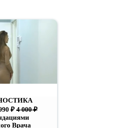
НОСТИКА
990 ₽
4 000 ₽
ндациями
ого Врача