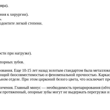
яра).
ния к хирургии).
.
донтите легкой степени.
сти при нагрузке).
порных зубов.
ования. Еще 10-15 лет назад золотым стандартом была металло
ающий биосовместимостью и феноменальной прочностью. Каркас 
ьном отделе. При этом цирконий белого цвета, что исключает пр
ничения. Главный минус — необходимость препарирования (обточ
ом протяженный, опорные зубы могут не выдержать перегрузки 