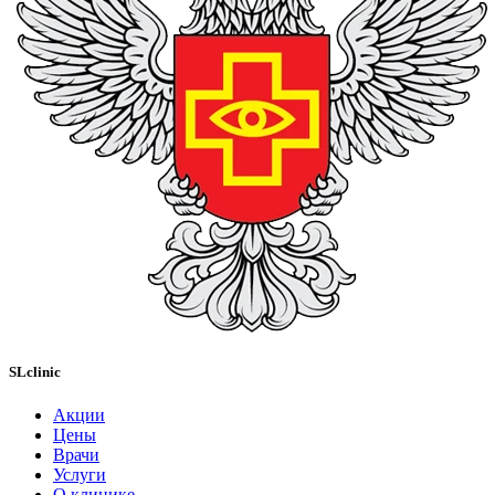
SLclinic
Акции
Цены
Врачи
Услуги
О клинике