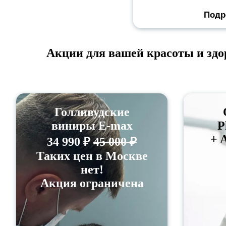
Подр
Акции для вашей красоты и здо
Голливудские
виниры E-max
P
+ 
34 990 ₽
45 000 ₽
Таких цен в Москве
нет!
Акция ограничена