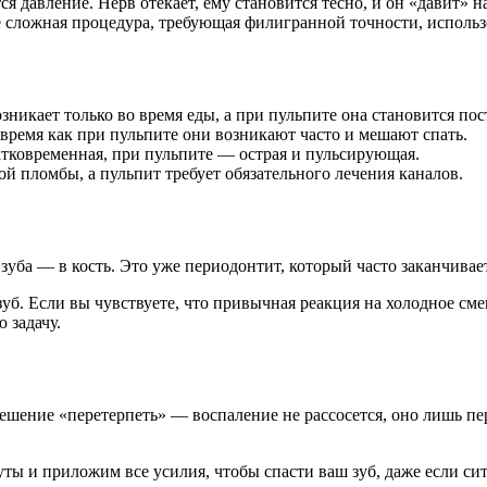
я давление. Нерв отекает, ему становится тесно, и он «давит» 
ее сложная процедура, требующая филигранной точности, исполь
зникает только во время еды, а при пульпите она становится по
 время как при пульпите они возникают часто и мешают спать.
атковременная, при пульпите — острая и пульсирующая.
й пломбы, а пульпит требует обязательного лечения каналов.
уба — в кость. Это уже периодонтит, который часто заканчивает
уб. Если вы чувствуете, что привычная реакция на холодное см
 задачу.
ешение «перетерпеть» — воспаление не рассосется, оно лишь пер
ы и приложим все усилия, чтобы спасти ваш зуб, даже если сит