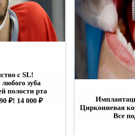
ство с SL!
 любого зуба
ей полости рта
Имплантация
990 ₽!
14 000 ₽
Циркониевая кор
Все по