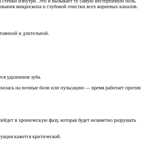
на стенки изнутри. Это и вызывает ту самую нестерпимую боль.
зования микроскопа и глубокой очистки всех корневых каналов.
стоянной и длительной.
ся удалением зуба.
енилась на ночные боли или пульсацию — время работает против
ейдет в хроническую фазу, которая будет незаметно разрушать
уация кажется критической.