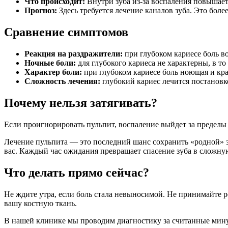
Что происходит:
Внутри зуба из-за воспаления повышаетс
Прогноз:
Здесь требуется лечение каналов зуба. Это бол
Сравнение симптомов
Реакция на раздражители:
при глубоком кариесе боль во
Ночные боли:
для глубокого кариеса не характерны, в то
Характер боли:
при глубоком кариесе боль ноющая и кр
Сложность лечения:
глубокий кариес лечится постановко
Почему нельзя затягивать?
Если проигнорировать пульпит, воспаление выйдет за пределы з
Лечение пульпита — это последний шанс сохранить «родной» з
вас. Каждый час ожидания превращает спасение зуба в сложную
Что делать прямо сейчас?
Не ждите утра, если боль стала невыносимой. Не принимайте р
вашу костную ткань.
В нашей клинике мы проводим диагностику за считанные минут