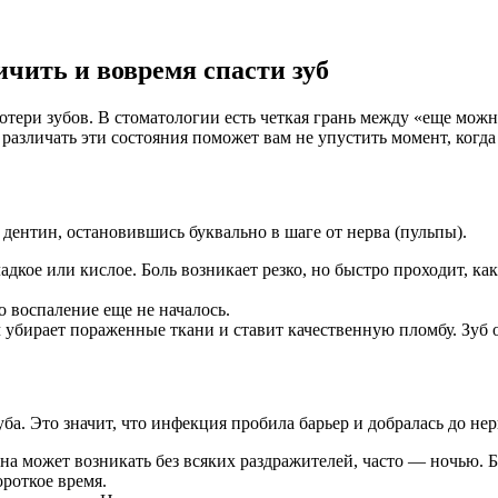
чить и вовремя спасти зуб
тери зубов. В стоматологии есть четкая грань между «еще можн
различать эти состояния поможет вам не упустить момент, когд
 дентин, остановившись буквально в шаге от нерва (пульпы).
ладкое или кислое. Боль возникает резко, но быстро проходит, к
 воспаление еще не началось.
 убирает пораженные ткани и ставит качественную пломбу. Зуб 
а. Это значит, что инфекция пробила барьер и добралась до нер
а может возникать без всяких раздражителей, часто — ночью. Бо
роткое время.