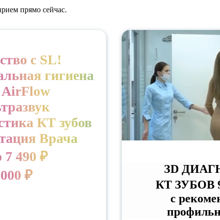
прием прямо сейчас.
ство с SL!
альная гигиена
 AirFlow
ьтразвук
стика КТ зубов
ьтация Врача
 7 490 ₽
ЗD ДИАГ
 000 ₽
КТ ЗУБОВ 
с рекоме
профильн