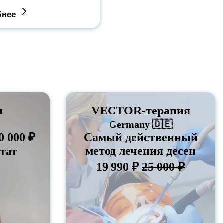
бнее
ы
VECTOR-терапия
Germany 🇩🇪
0 000 ₽
Cамый действенный
метод лечения десен
тат
19 990 ₽
25 000 ₽