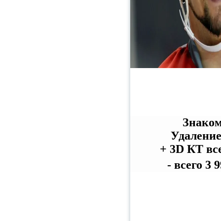
Знаком
Удаление
+ 3D КТ вс
- всего 3 