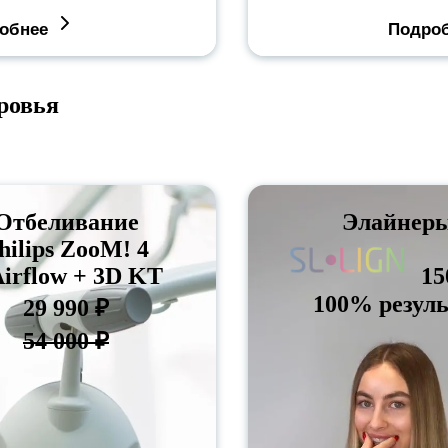
обнее
Подро
ровья
Отбеливание
Элайнер
hilips ZooM! 4
Airflow + 3D KT
15
100% резуль
29 990 ₽
54 000 ₽