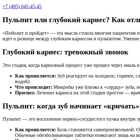
+7 (495) 045-45-45
Пульпит или глубокий кариес? Как отли
«Поболит и пройдет» — эта мысль стоила многим пациентам по
идет о разнице между глубоким кариесом и пульпитом. Умение 
Глубокий кариес: тревожный звонок
Это стадия, когда кариозный процесс уже прошел через эмаль и
Как проявляется:
Зуб реагирует на холодное, горячее, с
водой).
Что происходит:
Микробы уже близко к «сердцу» зуба, но
Прогноз:
Лечение кариеса на этой стадии простое — врач
Пульпит: когда зуб начинает «кричать»
Пульпит — это воспаление нервно-сосудистого пучка внутри зуб
Как проявляется:
Боль становится самопроизвольной. Он
Обычные обезболивающие таблетки помогают лишь на ко