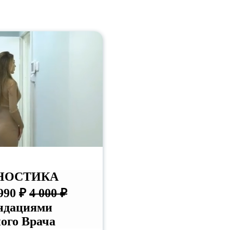
НОСТИКА
990 ₽
4 000 ₽
ндациями
ого Врача