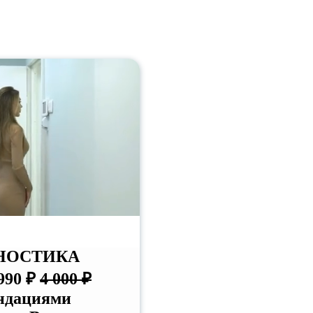
НОСТИКА
990 ₽
4 000 ₽
ндациями