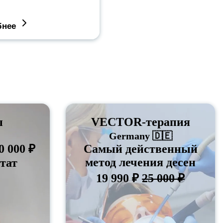
бнее
ы
VECTOR-терапия
Germany 🇩🇪
0 000 ₽
Cамый действенный
метод лечения десен
тат
19 990 ₽
25 000 ₽