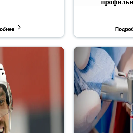
профильн
обнее
Подро