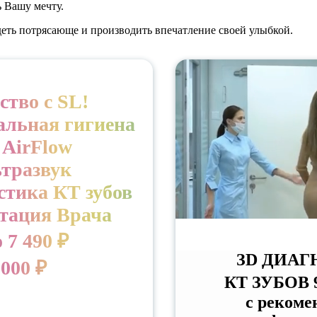
 Вашу мечту.
еть потрясающе и производить впечатление своей улыбкой.
ство с SL!
альная гигиена
 AirFlow
ьтразвук
стика КТ зубов
ьтация Врача
 7 490 ₽
ЗD ДИАГ
 000 ₽
КТ ЗУБОВ 
с рекоме