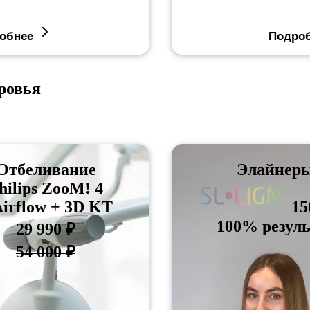
обнее
Подро
ровья
Отбеливание
Элайнер
hilips ZooM! 4
Airflow + 3D KT
15
100% резуль
29 990 ₽
54 000 ₽