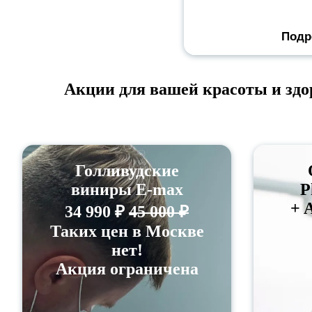
Подр
Акции для вашей красоты и здо
Голливудские
виниры E-max
P
+ 
34 990 ₽
45 000 ₽
Таких цен в Москве
нет!
Акция ограничена