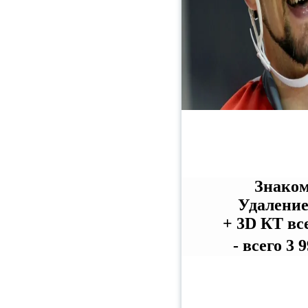
Знаком
Удаление
+ 3D КТ вс
- всего 3 