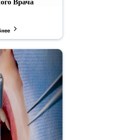
ого Врача
бнее