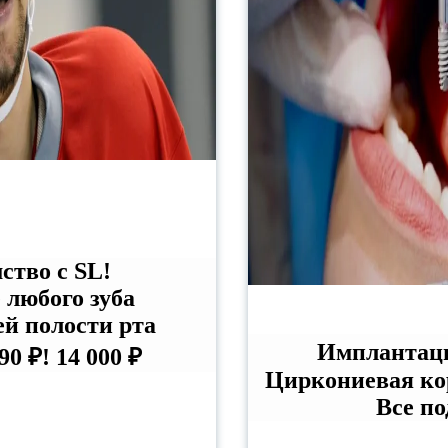
ство с SL!
 любого зуба
ей полости рта
Имплантация
990 ₽!
14 000 ₽
Циркониевая кор
Все по