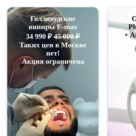
Голливудские
О
виниры E-max
Ph
+ A
34 990 ₽
45 000 ₽
Таких цен в Москве
нет!
Акция ограничена