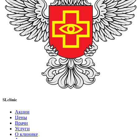
SLclinic
Акции
Цены
Врачи
Услуги
О клинике