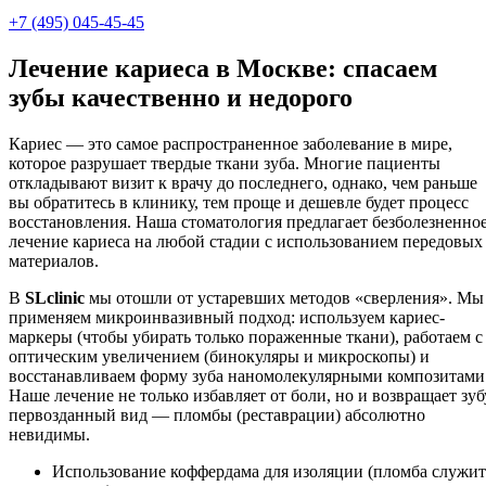
+7 (495) 045-45-45
Лечение кариеса в Москве: спасаем
зубы качественно и недорого
Кариес — это самое распространенное заболевание в мире,
которое разрушает твердые ткани зуба. Многие пациенты
откладывают визит к врачу до последнего, однако, чем раньше
вы обратитесь в клинику, тем проще и дешевле будет процесс
восстановления. Наша стоматология предлагает безболезненно
лечение кариеса на любой стадии с использованием передовых
материалов.
В
SLclinic
мы отошли от устаревших методов «сверления». Мы
применяем микроинвазивный подход: используем кариес-
маркеры (чтобы убирать только пораженные ткани), работаем с
оптическим увеличением (бинокуляры и микроскопы) и
восстанавливаем форму зуба наномолекулярными композитами
Наше лечение не только избавляет от боли, но и возвращает зуб
первозданный вид — пломбы (реставрации) абсолютно
невидимы.
Использование коффердама для изоляции (пломба служит